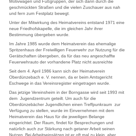
Motivwagen und Fußgruppen, der sich dann durch die
geschmückten Straßen und die vielen Zuschauer aus nah
und fern zum Festplatz bewegt.
Unter der Mitwirkung des Heimatvereins entstand 1971 eine
neue Friedhofskapelle, die im glei­chen Jahr ihrer
Bestimmung übergeben wurde.
Im Jahre 1985 wurde dem Heimatverein das ehemalige
Spritzenhaus der Freiwilligen Feuerwehr zur Nutzung für die
Gerätschaften übergeben, da für das neu angeschaffte
Feuerwehrauto der vorhandene Platz nicht ausreichte
Seit dem 4. April 1986 kann sich der Heimatverein
Oberdünzebach e. V. nennen, da er beim Amtsge­richt
Eschwege in das Vereinsregister eingetragen wurde.
Das jetzige Vereinsheim in der Borngasse wird seit 1993 mit
dem Jugendzentrum geteilt. Um auch für die
Oberdünzebächer Jugendlichen einen Treffpunkraum zur
Verfügung zu stellen, wurde im Einvernehmen mit dem
Heimatverein das Haus für die jeweiligen Belange
eingerichtet. Der Raum, findet für Besprechungen und
natürlich auch zur Stärkung nach getaner Arbeit seinen
Nutzen. Bei Arbeitseinsätzen ist er oft mal zu klein, aber