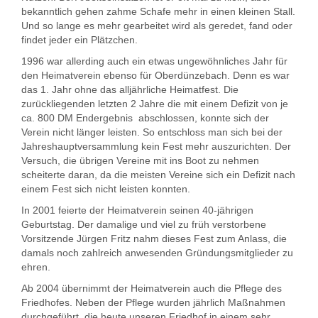
bekanntlich gehen zahme Schafe mehr in einen kleinen Stall.
Und so lange es mehr gearbeitet wird als geredet, fand oder
findet jeder ein Plätzchen.
1996 war allerding auch ein etwas ungewöhnliches Jahr für
den Heimatverein ebenso für Oberdünzebach. Denn es war
das 1. Jahr ohne das alljährliche Heimatfest. Die
zurückliegenden letzten 2 Jahre die mit einem Defizit von je
ca. 800 DM Endergebnis abschlossen, konnte sich der
Verein nicht länger leisten. So entschloss man sich bei der
Jahreshauptversammlung kein Fest mehr auszurichten. Der
Versuch, die übrigen Vereine mit ins Boot zu nehmen
scheiterte daran, da die meisten Vereine sich ein Defizit nach
einem Fest sich nicht leisten konnten.
In 2001 feierte der Heimatverein seinen 40-jährigen
Geburtstag. Der damalige und viel zu früh verstorbene
Vorsitzende Jürgen Fritz nahm dieses Fest zum Anlass, die
damals noch zahlreich anwesenden Gründungsmitglieder zu
ehren.
Ab 2004 übernimmt der Heimatverein auch die Pflege des
Friedhofes. Neben der Pflege wurden jährlich Maßnahmen
durchgeführt, die heute unseren Friedhof in einem sehr