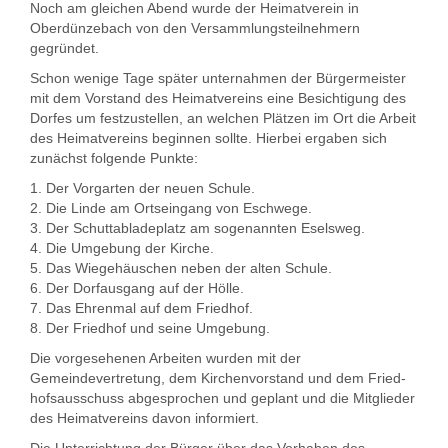
Noch am gleichen Abend wurde der Heimatverein in
Oberdünzebach von den Versammlungsteilnehmern
gegründet.
Schon wenige Tage später unternahmen der Bürgermeister
mit dem Vorstand des Heimatvereins eine Besichtigung des
Dorfes um festzustellen, an welchen Plätzen im Ort die Arbeit
des Heimatvereins be­ginnen sollte. Hierbei ergaben sich
zunächst folgende Punkte:
1. Der Vorgarten der neuen Schule.
2. Die Linde am Ortseingang von Eschwege.
3. Der Schuttabladeplatz am sogenannten Eselsweg.
4. Die Umgebung der Kirche.
5. Das Wiegehäuschen neben der alten Schule.
6. Der Dorfausgang auf der Hölle.
7. Das Ehrenmal auf dem Friedhof.
8. Der Friedhof und seine Umgebung.
Die vorgesehenen Arbeiten wurden mit der
Gemeindevertretung, dem Kirchenvorstand und dem Fried­
hofsausschuss abgesprochen und geplant und die Mitglieder
des Heimatvereins davon informiert.