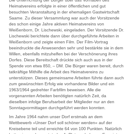
Die Unterrichtung der Bürger über das Vorhaben des
Heimatvereins erfolgte in einer öffentlichen und gut
besuchten Veranstaltung in der ehemaligen Gastwirtschaft
Saame. Zu dieser Versammlung war auch der Vorsitzende
des schon einige Jahre aktiven Heimatvereins von
Weißenborn, Dr. Lischewski, eingeladen. Der Vorsitzende Dr.
Lischewski berichtete dann über durchgeführte Arbeiten in
Weißenborn und zeigte einen Film. Der Film-Vortrag
beeindruckte die Anwesenden sehr und bestärkte sie in dem
Willen, ebenfalls mitzuhelfen bei der Verschönerung ihres
Dorfes. Diese Bereitschaft drückte sich auch aus in der
Spende von etwa 850, – DM. Die Bürger waren bereit, durch
tatkräftige Mithilfe die Arbeit des Heimatvereins zu
unterstützen. Dieses gemeinsame Arbeiten führte dann auch
zum gewünschten Erfolg wie vorhandene Bilder und ein
1963/1964 gedrehter Farbfilm beweisen. Alle die
vorgenannten Arbeiten benötigten natürlich Zeit, da
dieselben infolge Berufsarbeit der Mitglieder nur an den
Sonntagvormittagen durchgeführt werden konnten.
Im Jahre 1964 nahm unser Dorf erstmals an dem
Wettbewerb »Unser Dorf soll schöner werden« auf der
Kreisebene teil und erreichte 64 von 100 Punkten. Natürlich