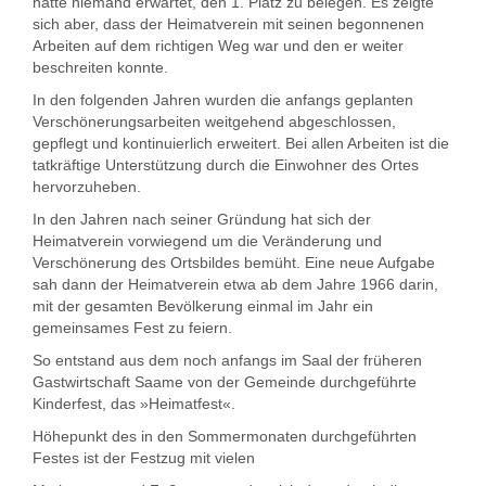
hatte niemand erwartet, den 1. Platz zu belegen. Es zeigte
sich aber, dass der Heimatverein mit seinen begonnenen
Arbeiten auf dem richtigen Weg war und den er weiter
beschreiten konnte.
In den folgenden Jahren wurden die anfangs geplanten
Verschönerungsarbeiten weitgehend abge­schlossen,
gepflegt und kontinuierlich erweitert. Bei allen Arbeiten ist die
tatkräftige Unterstützung durch die Einwohner des Ortes
hervorzuheben.
In den Jahren nach seiner Gründung hat sich der
Heimatverein vorwiegend um die Verände­rung und
Verschönerung des Ortsbildes be­müht. Eine neue Aufgabe
sah dann der Hei­matverein etwa ab dem Jahre 1966 darin,
mit der gesamten Bevölkerung einmal im Jahr ein
gemeinsames Fest zu feiern.
So entstand aus dem noch anfangs im Saal der früheren
Gastwirtschaft Saame von der Ge­meinde durchgeführte
Kinderfest, das »Heimat­fest«.
Höhepunkt des in den Sommermonaten durch­geführten
Festes ist der Festzug mit vielen